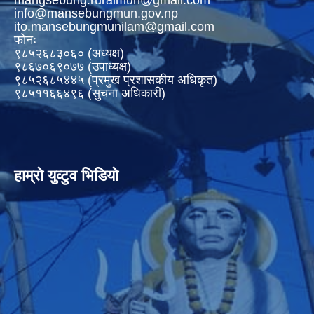
info@mansebungmun.gov.np
ito.mansebungmunilam@gmail.com
फोनः
९८५२६८३०६० (अध्यक्ष)
९८६७०६९०७७ (उपाध्यक्ष)
९८५२६८५४४५ (प्रमुख प्रशासकीय अधिकृत)
९८५११६६४९६ (सुचना अधिकारी)
हाम्रो युव्टुव भिडियो