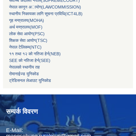
सर्वोच्‍च अदालत नेपाल(SUPREMECOURT)
नेपाल कानून अायोग(LAWCOMMISSION)
स्थानीय निकायका लागि सूचना प्रविधि(ICT4LB)
गृह मन्‍त्रालय(MOHA)
अर्थ मन्‍त्रालय(MOF)
लोक सेवा आयोग(PSC)
शिक्षक सेवा आयोग(TSC)
नेपाल टेलिकम(NTC)
११ तथा १२ को नतिजा हेर्न(NEB)
SEE को नतिजा हेर्न(SEE)
नेपालको स्थानीय तह
रोमानाईज्ड युनिकोड
ट्रेडिसनल लेआउट युनिकोड
सम्पर्क विवरण
E-Mail:
mangsebung.ruralmun@gmail.com