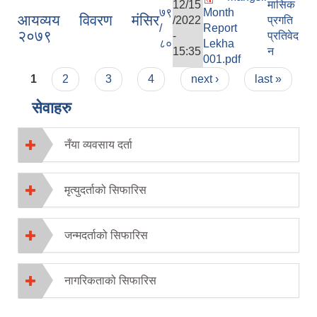
12/15
मासिक
७९
Month
आयव्यय विवरण मंसिर
/2022
प्रगति
/
Report
२०७९
-
प्रतिवेद
८०
Lekha
15:35
न
001.pdf
Pages
1
2
3
4
next ›
last »
सेवाहरु
नँया व्यवसाय दर्ता
मृत्युदर्ताको सिफारिस
जन्मदर्ताको सिफारिस
नागरिकताको सिफारिस