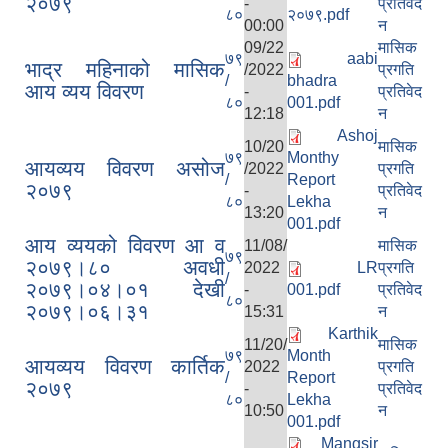
२०७९
-
प्रतिवेद
८०
२०७९.pdf
00:00
न
09/22
मासिक
७९
aabi
भाद्र महिनाको मासिक
/2022
प्रगति
/
bhadra
आय व्यय विवरण
-
प्रतिवेद
८०
001.pdf
12:18
न
Ashoj
10/20
मासिक
७९
Monthy
आयव्यय विवरण असोज
/2022
प्रगति
/
Report
२०७९
-
प्रतिवेद
८०
Lekha
13:20
न
001.pdf
आय व्ययको विवरण आ व
11/08/
मासिक
७९
२०७९।८० अवधी
2022
LR
प्रगति
/
२०७९।०४।०१ देखी
-
001.pdf
प्रतिवेद
८०
२०७९।०६।३१
15:31
न
Karthik
11/20/
मासिक
७९
Month
आयव्यय विवरण कार्तिक
2022
प्रगति
/
Report
२०७९
-
प्रतिवेद
८०
Lekha
10:50
न
001.pdf
Mangsir