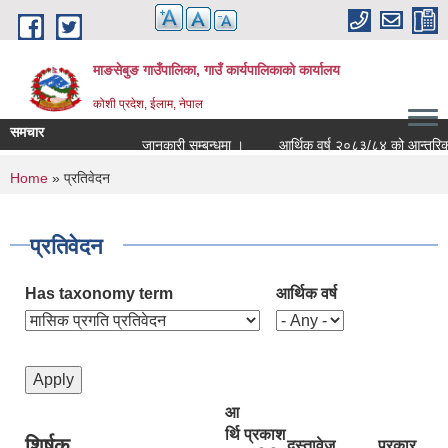
Skip to main content
माङसेबुङ गाउँपालिका, गाउँ कार्यपालिकाको कार्यालय
कोशी प्रदेश, ईलाम, नेपाल
समचार
जानकारी सम्बन्धमा ।
आर्थिक वर्ष २०८३/८४ को आन्तरिक आयको
You are here
Home
» प्रतिवेदन
प्रतिवेदन
Has taxonomy term
आर्थिक वर्ष
आ
र्थि
प्रकाश
शिर्षक
दस्तावेज
प्रकार