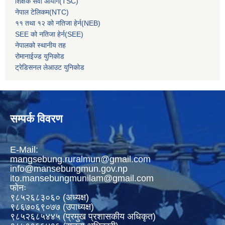
शिक्षक सेवा आयोग(TSC)
नेपाल टेलिकम(NTC)
११ तथा १२ को नतिजा हेर्न(NEB)
SEE को नतिजा हेर्न(SEE)
नेपालको स्थानीय तह
रोमानाईज्ड युनिकोड
ट्रेडिसनल लेआउट युनिकोड
सम्पर्क विवरण
E-Mail:
mangsebung.ruralmun@gmail.com
info@mansebungmun.gov.np
ito.mansebungmunilam@gmail.com
फोनः
९८५२६८३०६० (अध्यक्ष)
९८६७०६९०७७ (उपाध्यक्ष)
९८५२६८५४४५ (प्रमुख प्रशासकीय अधिकृत)