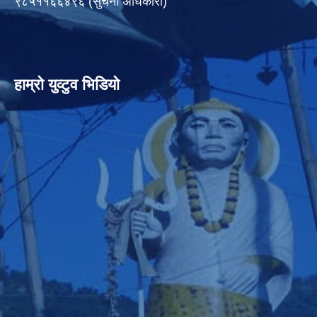
९८५११६६४९६ (सुचना अधिकारी)
हाम्रो युव्टुव भिडियो