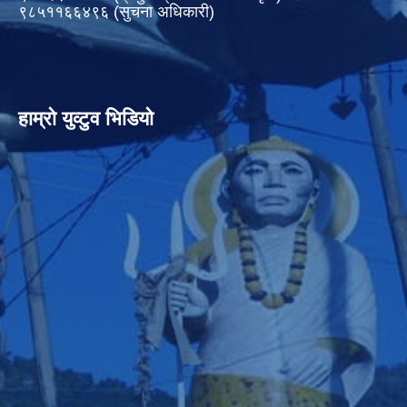
९८५११६६४९६ (सुचना अधिकारी)
हाम्रो युव्टुव भिडियो