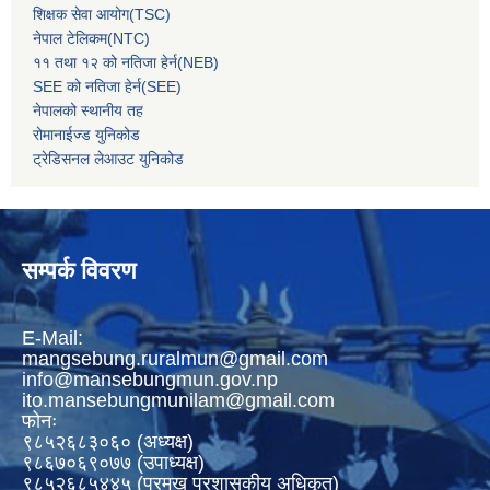
शिक्षक सेवा आयोग(TSC)
नेपाल टेलिकम(NTC)
११ तथा १२ को नतिजा हेर्न(NEB)
SEE को नतिजा हेर्न(SEE)
नेपालको स्थानीय तह
रोमानाईज्ड युनिकोड
ट्रेडिसनल लेआउट युनिकोड
सम्पर्क विवरण
E-Mail:
mangsebung.ruralmun@gmail.com
info@mansebungmun.gov.np
ito.mansebungmunilam@gmail.com
फोनः
९८५२६८३०६० (अध्यक्ष)
९८६७०६९०७७ (उपाध्यक्ष)
९८५२६८५४४५ (प्रमुख प्रशासकीय अधिकृत)