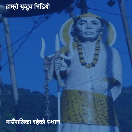
हाम्रो युव्टुव भिडियो
गाउँपालिका रहेको स्थान