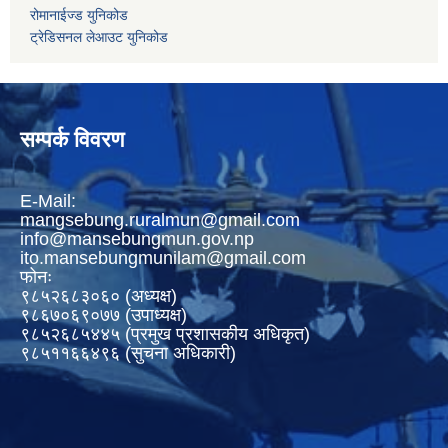
रोमानाईज्ड युनिकोड
ट्रेडिसनल लेआउट युनिकोड
सम्पर्क विवरण
E-Mail:
mangsebung.ruralmun@gmail.com
info@mansebungmun.gov.np
ito.mansebungmunilam@gmail.com
फोनः
९८५२६८३०६० (अध्यक्ष)
९८६७०६९०७७ (उपाध्यक्ष)
९८५२६८५४४५ (प्रमुख प्रशासकीय अधिकृत)
९८५११६६४९६ (सुचना अधिकारी)