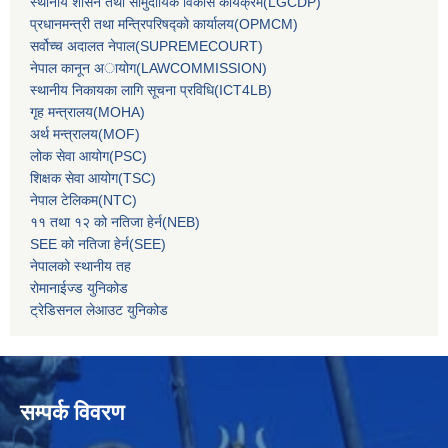
स्थानीय शासन तथा सामुदायिक विकास कार्यक्रम(LGCDP)
प्रधानमन्‍त्री तथा मन्‍त्रिपरिषद्को कार्यालय(OPMCM)
सर्वोच्‍च अदालत नेपाल(SUPREMECOURT)
नेपाल कानून अायोग(LAWCOMMISSION)
स्थानीय निकायका लागि सूचना प्रविधि(ICT4LB)
गृह मन्‍त्रालय(MOHA)
अर्थ मन्‍त्रालय(MOF)
लोक सेवा आयोग(PSC)
शिक्षक सेवा आयोग(TSC)
नेपाल टेलिकम(NTC)
११ तथा १२ को नतिजा हेर्न(NEB)
SEE को नतिजा हेर्न(SEE)
नेपालको स्थानीय तह
रोमानाईज्ड युनिकोड
ट्रेडिसनल लेआउट युनिकोड
सम्पर्क विवरण