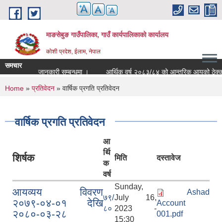
Skip to main content
माङसेबुङ गाउँपालिका, गाउँ कार्यपालिकाको कार्यालय
कोशी प्रदेश, ईलाम, नेपाल
समचार
जानकारी सम्बन्धमा ।
आर्थिक वर्ष २०८३/८४ को आन्तरिक आयको ठेक्का सम्
You are here
Home
»
प्रतिवेदन
» वार्षिक प्रगति प्रतिवेदन
वार्षिक प्रगति प्रतिवेदन
आ
र्थि
शिर्षक
मिति
दस्तावेज
क
वर्ष
Sunday,
आयव्यय विवरण
Ashad
७९/
July 16,
२०७९-०४-०१ देखि
Account
८०
2023 -
२०८०-०३-२८
001.pdf
15:30