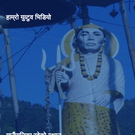
हाम्रो युव्टुव भिडियो