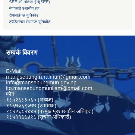
SEE को नतिजा हेर्न(SEE)
नेपालको स्थानीय तह
रोमानाईज्ड युनिकोड
ट्रेडिसनल लेआउट युनिकोड
सम्पर्क विवरण
E-Mail:
mangsebung.ruralmun@gmail.com
info@mansebungmun.gov.np
ito.mansebungmunilam@gmail.com
फोनः
९८५२६८३०६० (अध्यक्ष)
९८६७०६९०७७ (उपाध्यक्ष)
९८५२६८५४४५ (प्रमुख प्रशासकीय अधिकृत)
९८५११६६४९६ (सुचना अधिकारी)