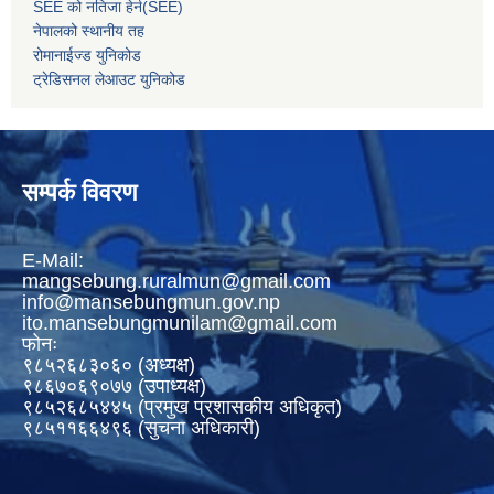
SEE को नतिजा हेर्न(SEE)
नेपालको स्थानीय तह
रोमानाईज्ड युनिकोड
ट्रेडिसनल लेआउट युनिकोड
सम्पर्क विवरण
E-Mail:
mangsebung.ruralmun@gmail.com
info@mansebungmun.gov.np
ito.mansebungmunilam@gmail.com
फोनः
९८५२६८३०६० (अध्यक्ष)
९८६७०६९०७७ (उपाध्यक्ष)
९८५२६८५४४५ (प्रमुख प्रशासकीय अधिकृत)
९८५११६६४९६ (सुचना अधिकारी)