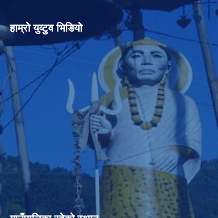
हाम्रो युव्टुव भिडियो