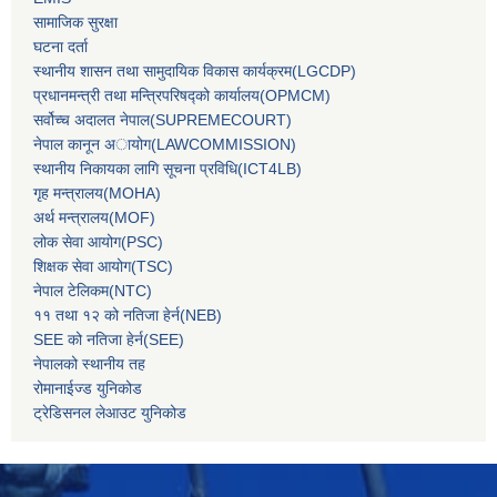
सामाजिक सुरक्षा
घटना दर्ता
स्थानीय शासन तथा सामुदायिक विकास कार्यक्रम(LGCDP)
प्रधानमन्‍त्री तथा मन्‍त्रिपरिषद्को कार्यालय(OPMCM)
सर्वोच्‍च अदालत नेपाल(SUPREMECOURT)
नेपाल कानून अायोग(LAWCOMMISSION)
स्थानीय निकायका लागि सूचना प्रविधि(ICT4LB)
गृह मन्‍त्रालय(MOHA)
अर्थ मन्‍त्रालय(MOF)
लोक सेवा आयोग(PSC)
शिक्षक सेवा आयोग(TSC)
नेपाल टेलिकम(NTC)
११ तथा १२ को नतिजा हेर्न(NEB)
SEE को नतिजा हेर्न(SEE)
नेपालको स्थानीय तह
रोमानाईज्ड युनिकोड
ट्रेडिसनल लेआउट युनिकोड