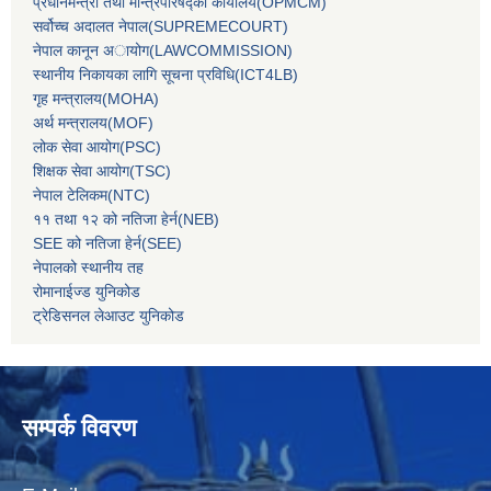
प्रधानमन्‍त्री तथा मन्‍त्रिपरिषद्को कार्यालय(OPMCM)
सर्वोच्‍च अदालत नेपाल(SUPREMECOURT)
नेपाल कानून अायोग(LAWCOMMISSION)
स्थानीय निकायका लागि सूचना प्रविधि(ICT4LB)
गृह मन्‍त्रालय(MOHA)
अर्थ मन्‍त्रालय(MOF)
लोक सेवा आयोग(PSC)
शिक्षक सेवा आयोग(TSC)
नेपाल टेलिकम(NTC)
११ तथा १२ को नतिजा हेर्न(NEB)
SEE को नतिजा हेर्न(SEE)
नेपालको स्थानीय तह
रोमानाईज्ड युनिकोड
ट्रेडिसनल लेआउट युनिकोड
सम्पर्क विवरण