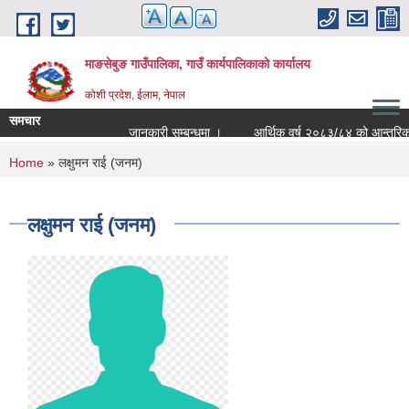
Skip to main content
माङसेबुङ गाउँपालिका, गाउँ कार्यपालिकाको कार्यालय
कोशी प्रदेश, ईलाम, नेपाल
समचार
जानकारी सम्बन्धमा ।
आर्थिक वर्ष २०८३/८४ को आन्तरिक आयको
You are here
Home
» लक्षुमन राई (जनम)
लक्षुमन राई (जनम)