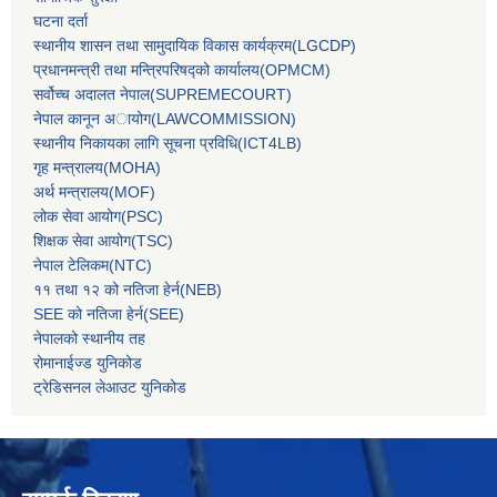
घटना दर्ता
स्थानीय शासन तथा सामुदायिक विकास कार्यक्रम(LGCDP)
प्रधानमन्‍त्री तथा मन्‍त्रिपरिषद्को कार्यालय(OPMCM)
सर्वोच्‍च अदालत नेपाल(SUPREMECOURT)
नेपाल कानून अायोग(LAWCOMMISSION)
स्थानीय निकायका लागि सूचना प्रविधि(ICT4LB)
गृह मन्‍त्रालय(MOHA)
अर्थ मन्‍त्रालय(MOF)
लोक सेवा आयोग(PSC)
शिक्षक सेवा आयोग(TSC)
नेपाल टेलिकम(NTC)
११ तथा १२ को नतिजा हेर्न(NEB)
SEE को नतिजा हेर्न(SEE)
नेपालको स्थानीय तह
रोमानाईज्ड युनिकोड
ट्रेडिसनल लेआउट युनिकोड