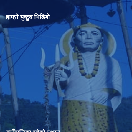
हाम्रो युव्टुव भिडियो