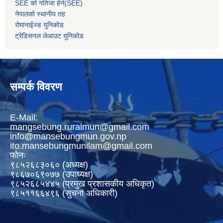
SEE को नतिजा हेर्न(SEE)
नेपालको स्थानीय तह
रोमानाईज्ड युनिकोड
ट्रेडिसनल लेआउट युनिकोड
सम्पर्क विवरण
E-Mail:
mangsebung.ruralmun@gmail.com
info@mansebungmun.gov.np
ito.mansebungmunilam@gmail.com
फोनः
९८५२६८३०६० (अध्यक्ष)
९८६७०६९०७७ (उपाध्यक्ष)
९८५२६८५४४५ (प्रमुख प्रशासकीय अधिकृत)
९८५११६६४९६ (सुचना अधिकारी)