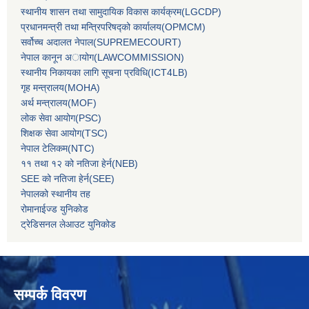
स्थानीय शासन तथा सामुदायिक विकास कार्यक्रम(LGCDP)
प्रधानमन्‍त्री तथा मन्‍त्रिपरिषद्को कार्यालय(OPMCM)
सर्वोच्‍च अदालत नेपाल(SUPREMECOURT)
नेपाल कानून अायोग(LAWCOMMISSION)
स्थानीय निकायका लागि सूचना प्रविधि(ICT4LB)
गृह मन्‍त्रालय(MOHA)
अर्थ मन्‍त्रालय(MOF)
लोक सेवा आयोग(PSC)
शिक्षक सेवा आयोग(TSC)
नेपाल टेलिकम(NTC)
११ तथा १२ को नतिजा हेर्न(NEB)
SEE को नतिजा हेर्न(SEE)
नेपालको स्थानीय तह
रोमानाईज्ड युनिकोड
ट्रेडिसनल लेआउट युनिकोड
सम्पर्क विवरण