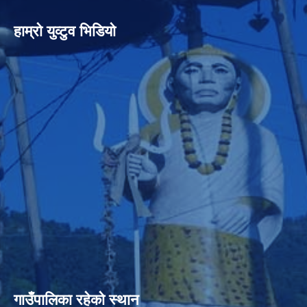
हाम्रो युव्टुव भिडियो
गाउँपालिका रहेको स्थान