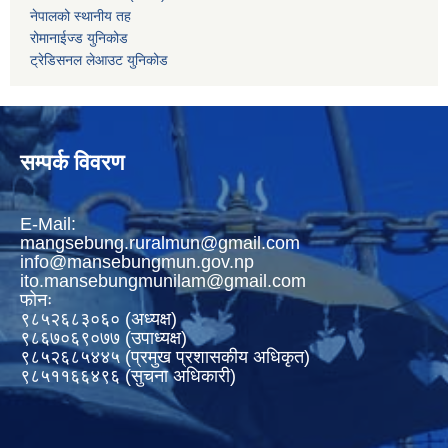
नेपालको स्थानीय तह
रोमानाईज्ड युनिकोड
ट्रेडिसनल लेआउट युनिकोड
सम्पर्क विवरण
E-Mail:
mangsebung.ruralmun@gmail.com
info@mansebungmun.gov.np
ito.mansebungmunilam@gmail.com
फोनः
९८५२६८३०६० (अध्यक्ष)
९८६७०६९०७७ (उपाध्यक्ष)
९८५२६८५४४५ (प्रमुख प्रशासकीय अधिकृत)
९८५११६६४९६ (सुचना अधिकारी)